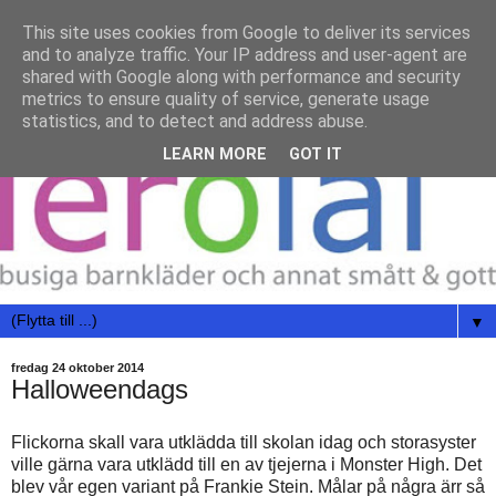
This site uses cookies from Google to deliver its services
and to analyze traffic. Your IP address and user-agent are
shared with Google along with performance and security
metrics to ensure quality of service, generate usage
statistics, and to detect and address abuse.
LEARN MORE
GOT IT
▼
fredag 24 oktober 2014
Halloweendags
Flickorna skall vara utklädda till skolan idag och storasyster
ville gärna vara utklädd till en av tjejerna i Monster High. Det
blev vår egen variant på Frankie Stein. Målar på några ärr så