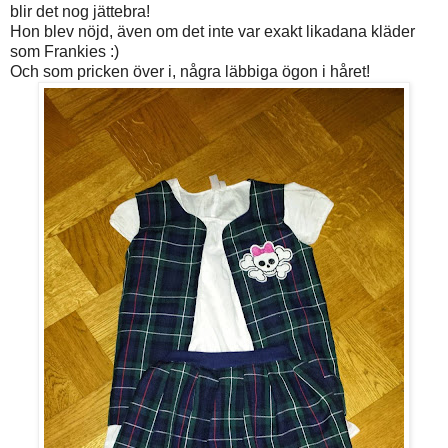
blir det nog jättebra!
Hon blev nöjd, även om det inte var exakt likadana kläder
som Frankies :)
Och som pricken över i, några läbbiga ögon i håret!