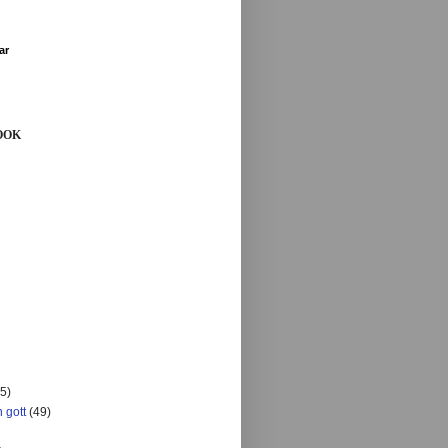
ar
OOK
5)
 gott
(49)