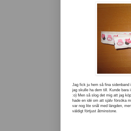
Jag fick ju hem så fina sidenband i
jag skulle ha dem till. Kunde bara i
:o) Men så slog det mig att jag köp
hade en idé om att själv försöka mi
var nog lite snål med längden, men a
väldigt förtjust åtminstone.