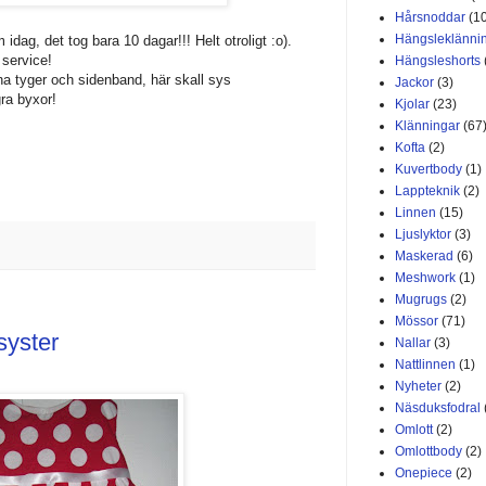
Hårsnoddar
(1
Hängsleklänni
 idag, det tog bara 10 dagar!!! Helt otroligt :o).
 service!
Hängsleshorts
ina tyger och sidenband
,
här skall sys
Jackor
(3)
ra byxor!
Kjolar
(23)
Klänningar
(67
Kofta
(2)
Kuvertbody
(1)
Lappteknik
(2)
Linnen
(15)
Ljuslyktor
(3)
Maskerad
(6)
Meshwork
(1)
Mugrugs
(2)
Mössor
(71)
asyster
Nallar
(3)
Nattlinnen
(1)
Nyheter
(2)
Näsduksfodral
Omlott
(2)
Omlottbody
(2)
Onepiece
(2)