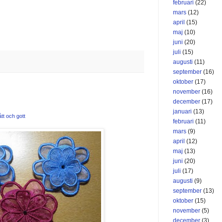
februari
(22)
mars
(12)
april
(15)
maj
(10)
juni
(20)
juli
(15)
augusti
(11)
september
(16)
oktober
(17)
november
(16)
december
(17)
januari
(13)
tt och gott
februari
(11)
mars
(9)
april
(12)
maj
(13)
juni
(20)
juli
(17)
augusti
(9)
september
(13)
oktober
(15)
november
(5)
december
(3)