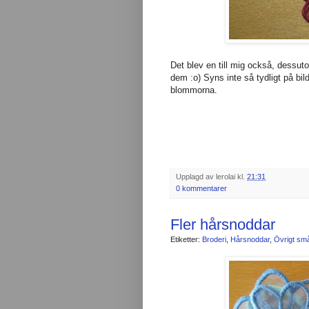
Det blev en till mig också, dessutom
dem :o) Syns inte så tydligt på bil
blommorna.
Upplagd av
lerolai
kl.
21:31
0 kommentarer
Fler hårsnoddar
Etiketter:
Broderi
,
Hårsnoddar
,
Övrigt små