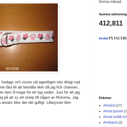
Denna månad:
Summa sidvisning
412,811
lerolai
PÅ FACEB
 fredags och visste väl egentligen inte riktigt vad
nte låta bli att beställa dem då jag fick chansen...
te hem D-ringar för ett tag sedan. Just för att jag
g på att sy ett skärp till någon av flickorna. Jag
Etiketter
nnars blev det rätt gulligt. Lillasyster blev
Allmänt
(27)
Annat pyssel
(1
Annat smått och
Armband
(2)