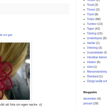
Tovat
(3)
Trosor
(2)
Tryck
(8)
Tröjor
(86)
Tunikor
(13)
Tyger
(42)
Tävling
(15)
tt och gott
Underbyxor
(9)
Vantar
(1)
Virkning
(3)
Vuxenkläder
(5
Vändbar klänn
Väskor
(6)
Väst
(1)
Återanvändnin
Överkast
(1)
Övrigt smått och
Bloggarkiv
december
(4)
januari
(28)
vårt att fota sin egen nacke :o)