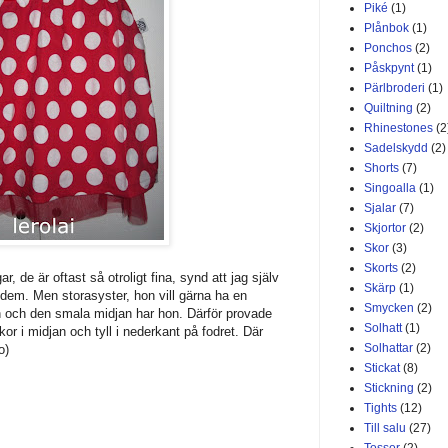
Piké
(1)
Plånbok
(1)
Ponchos
(2)
Påskpynt
(1)
Pärlbroderi
(1)
Quiltning
(2)
Rhinestones
(2
Sadelskydd
(2)
Shorts
(7)
Singoalla
(1)
Sjalar
(7)
Skjortor
(2)
Skor
(3)
Skorts
(2)
ar, de är oftast så otroligt fina, synd att jag själv
Skärp
(1)
 dem. Men storasyster, hon vill gärna ha en
Smycken
(2)
n och den smala midjan har hon. Därför provade
Solhatt
(1)
r i midjan och tyll i nederkant på fodret. Där
Solhattar
(2)
o)
Stickat
(8)
Stickning
(2)
Tights
(12)
Till salu
(27)
Tossor
(2)