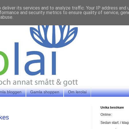
deliver its services and to analyze traffic. Your IP address and
formance and security metrics to ensure quality of service, ge
 abuse.
mla bloggen
Gamla shoppen
Om lerolai
Unika besökare
Online:
kes
Sedan start:
/ Idag