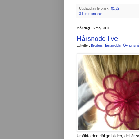
Upplagd av
lerolai
kl.
01:29
3 kommentarer
måndag 16 maj 2011
Hårsnodd live
Etiketter:
Broderi
,
Hårsnoddar
,
Övrigt små
Ursäkta den dåliga bilden, det är s