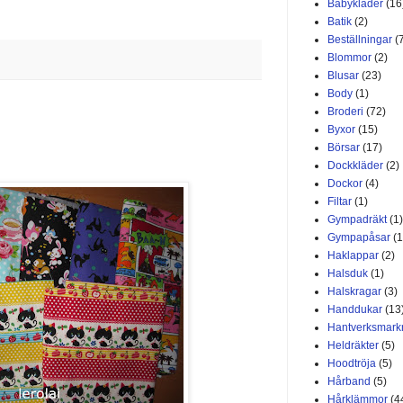
Babykläder
(16
Batik
(2)
Beställningar
(
Blommor
(2)
Blusar
(23)
Body
(1)
Broderi
(72)
Byxor
(15)
Börsar
(17)
Dockkläder
(2)
Dockor
(4)
Filtar
(1)
Gympadräkt
(1)
Gympapåsar
(1
Haklappar
(2)
Halsduk
(1)
Halskragar
(3)
Handdukar
(13
Hantverksmar
Heldräkter
(5)
Hoodtröja
(5)
Hårband
(5)
Hårklämmor
(4