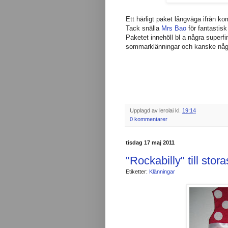
Ett härligt paket långväga ifrån kom
Tack snälla
Mrs Bao
för fantastisk
Paketet innehöll bl a några superf
sommarklänningar och kanske någ
Upplagd av
lerolai
kl.
19:14
0 kommentarer
tisdag 17 maj 2011
"Rockabilly" till stor
Etiketter:
Klänningar