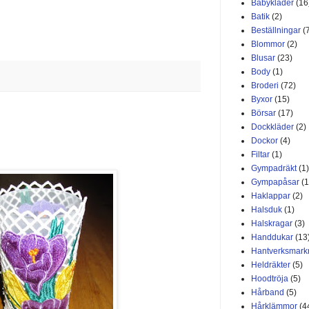
Babykläder
(16
Batik
(2)
Beställningar
(
Blommor
(2)
Blusar
(23)
Body
(1)
Broderi
(72)
Byxor
(15)
Börsar
(17)
Dockkläder
(2)
Dockor
(4)
Filtar
(1)
Gympadräkt
(1)
Gympapåsar
(1
Haklappar
(2)
Halsduk
(1)
Halskragar
(3)
Handdukar
(13
Hantverksmar
Heldräkter
(5)
Hoodtröja
(5)
Hårband
(5)
Hårklämmor
(4