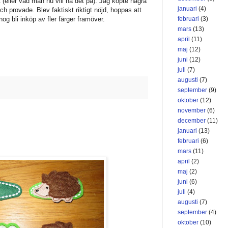
 (eller vad man nu vill ha det på). Jag köpte några
januari
(4)
 och provade. Blev faktiskt riktigt nöjd, hoppas att
februari
(3)
nog bli inköp av fler färger framöver.
mars
(13)
april
(11)
maj
(12)
juni
(12)
juli
(7)
augusti
(7)
september
(9)
oktober
(12)
november
(6)
december
(11)
januari
(13)
februari
(6)
mars
(11)
april
(2)
maj
(2)
juni
(6)
juli
(4)
augusti
(7)
september
(4)
oktober
(10)