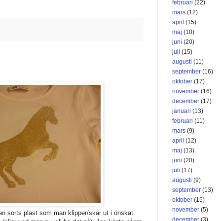
februari
(22)
mars
(12)
april
(15)
maj
(10)
juni
(20)
juli
(15)
augusti
(11)
september
(16)
oktober
(17)
november
(16)
december
(17)
januari
(13)
februari
(11)
mars
(9)
april
(12)
maj
(13)
juni
(20)
juli
(17)
augusti
(9)
september
(13)
oktober
(15)
november
(5)
m" en sorts plast som man klipper/skär ut i önskat
december
(3)