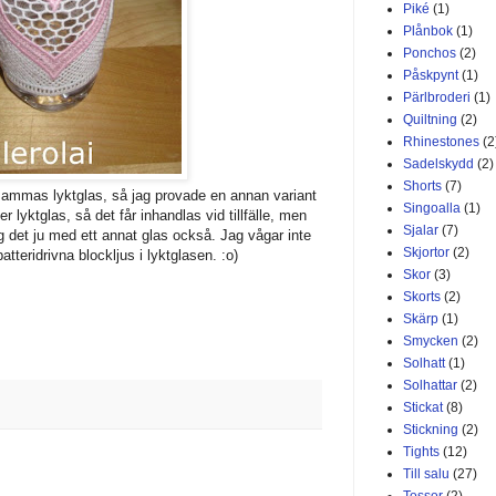
Piké
(1)
Plånbok
(1)
Ponchos
(2)
Påskpynt
(1)
Pärlbroderi
(1)
Quiltning
(2)
Rhinestones
(2
Sadelskydd
(2)
Shorts
(7)
ammas lyktglas, så jag provade en annan variant
Singoalla
(1)
ler lyktglas, så det får inhandlas vid tillfälle, men
Sjalar
(7)
ög det ju med ett annat glas också. Jag vågar inte
Skjortor
(2)
tteridrivna blockljus i lyktglasen. :o)
Skor
(3)
Skorts
(2)
Skärp
(1)
Smycken
(2)
Solhatt
(1)
Solhattar
(2)
Stickat
(8)
Stickning
(2)
Tights
(12)
Till salu
(27)
Tossor
(2)