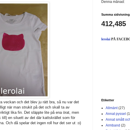
Denna månad:
Summa sidvisning
412,485
lerolai
PÅ FACEB
Etiketter
ra veckan och det blev ju rätt bra, så nu var det
pilligt när man strukit på det och skall ta av
Allmänt
(27)
ktigt lika fin. Det släppte lite på ena örat, men
Annat pyssel
(1
 till) en siluett av det där kattskrället som för
Annat smått och
a. Och då spelar det ingen roll hur det ser ut :o)
Armband
(2)