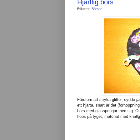
Hjärtlig börs
Etiketter:
Börsar
Förutom att stryka glitter, sydde ja
ett hjärta, snart är det (förhoppni
börs med glasspengar med sig. Och
flops på tyget, matchat med knallg