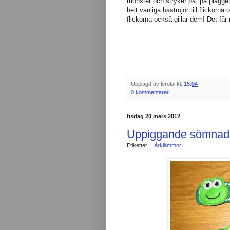
mönster och stryker på, på plagget
helt vanliga baströjor till flickorna
flickorna också gillar dem!
Det får 
Upplagd av
lerolai
kl.
15:04
0 kommentarer
tisdag 20 mars 2012
Uppiggande sömnad
Etiketter:
Hårklämmor