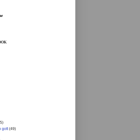
ar
OOK
5)
 gott
(49)