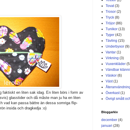
Tovat
(3)
Trosor
(2)
Tryck
(8)
Tröjor
(86)
Tunikor
(13)
Tyger
(42)
Tävling
(15)
Underbyxor
(9)
Vantar
(1)
Virkning
(3)
Vuxenkläder
(5
Vändbar klänn
Väskor
(6)
Väst
(1)
Återanvändnin
g faktiskt en liten sak idag. En liten börs i form av
Överkast
(1)
ngsvis) glasstider och då måste man ju ha en liten
Övrigt smått och
 vad kan passa bättre än dessa somriga flip-
rön insida och dragkedja :o)
Bloggarkiv
december
(4)
januari
(28)