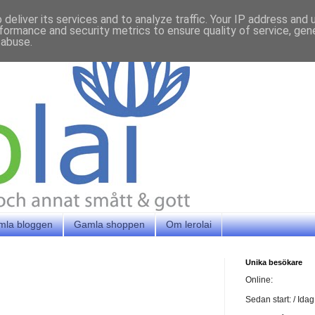
deliver its services and to analyze traffic. Your IP address and
formance and security metrics to ensure quality of service, ge
 abuse.
mla bloggen
Gamla shoppen
Om lerolai
Unika besökare
Online:
Sedan start:
/ Idag