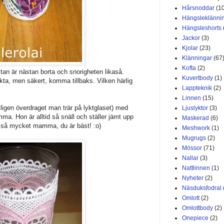
Hårsnoddar
(1
Hängsleklänni
Hängsleshorts
Jackor
(3)
Kjolar
(23)
Klänningar
(67
Kofta
(2)
stan är nästan borta och snorigheten likaså.
Kuvertbody
(1)
akta, men säkert, komma tillbaks. Vilken härlig
Lappteknik
(2)
Linnen
(15)
ntligen överdraget man trär på lyktglaset) med
Ljuslyktor
(3)
ma. Hon är alltid så snäll och ställer jämt upp
Maskerad
(6)
ck så mycket mamma, du är bäst! :o)
Meshwork
(1)
Mugrugs
(2)
Mössor
(71)
Nallar
(3)
Nattlinnen
(1)
Nyheter
(2)
Näsduksfodral
Omlott
(2)
Omlottbody
(2)
Onepiece
(2)