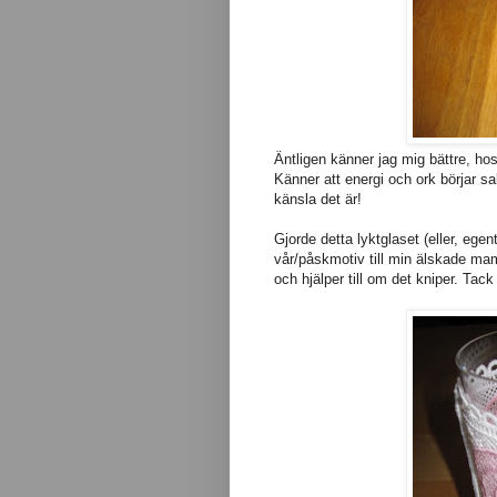
Äntligen känner jag mig bättre, ho
Känner att energi och ork börjar s
känsla det är!
Gjorde detta lyktglaset (eller, ege
vår/påskmotiv till min älskade mam
och hjälper till om det kniper. Ta