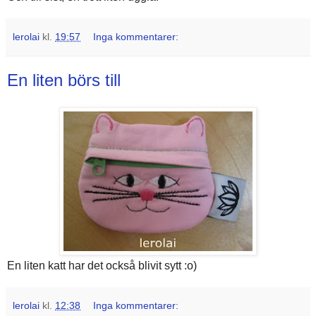
lerolai
kl.
19:57
Inga kommentarer:
En liten börs till
En liten katt har det också blivit sytt :o)
lerolai
kl.
12:38
Inga kommentarer: