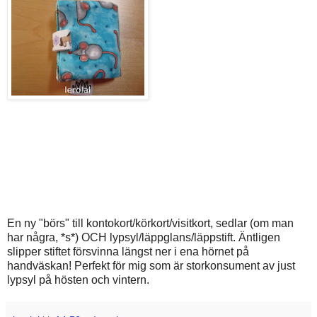
En ny "börs" till kontokort/körkort/visitkort, sedlar (om man
har några, *s*) OCH lypsyl/läppglans/läppstift. Äntligen
slipper stiftet försvinna längst ner i ena hörnet på
handväskan! Perfekt för mig som är storkonsument av just
lypsyl på hösten och vintern.