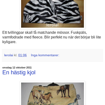
Ett tvillingpar skall få matchande mössor. Fuskpäls,
varmfodrade med fleece. Blir perfekt nu när det börjar bli lite
kyligare.
lerolai
kl.
01:06
Inga kommentarer:
onsdag 12 oktober 2011
En hästig kjol