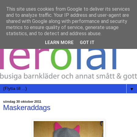
This site uses cookies from Google to deliver its services
and to analyze traffic. Your IP address and user-agent are
shared with Google along with performance and security
metrics to ensure quality of service, generate usage
statistics, and to detect and address abuse.
LEARN MORE
GOT IT
▼
söndag 30 oktober 2011
Maskeraddags