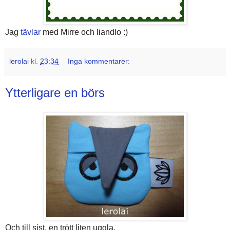
Jag
tävlar
med Mirre och liandlo :
)
lerolai
kl.
23:34
Inga kommentarer:
Ytterligare en börs
Och till sist, en trött liten uggla.