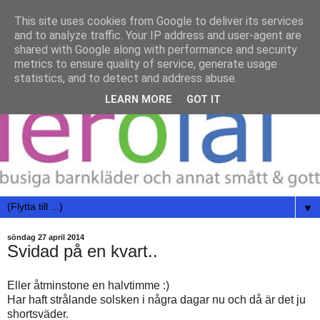
This site uses cookies from Google to deliver its services
and to analyze traffic. Your IP address and user-agent are
shared with Google along with performance and security
metrics to ensure quality of service, generate usage
statistics, and to detect and address abuse.
LEARN MORE
GOT IT
▼
söndag 27 april 2014
Svidad på en kvart..
Eller åtminstone en halvtimme :)
Har haft strålande solsken i några dagar nu och då är det ju
shortsväder.