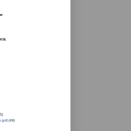
ar
OOK
5)
 gott
(49)