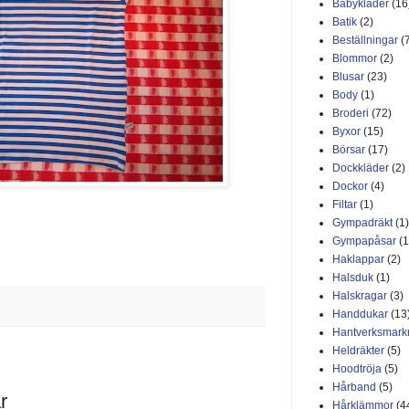
Babykläder
(16
Batik
(2)
Beställningar
(
Blommor
(2)
Blusar
(23)
Body
(1)
Broderi
(72)
Byxor
(15)
Börsar
(17)
Dockkläder
(2)
Dockor
(4)
Filtar
(1)
Gympadräkt
(1)
Gympapåsar
(1
Haklappar
(2)
Halsduk
(1)
Halskragar
(3)
Handdukar
(13
Hantverksmar
Heldräkter
(5)
Hoodtröja
(5)
Hårband
(5)
r
Hårklämmor
(4