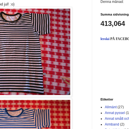
Denna månad:
d jul! :o)
Summa sidvisning
413,064
lerolai
PÅ FACEB
Etiketter
Allmänt
(27)
Annat pyssel
(1
Annat smått och
Armband
(2)