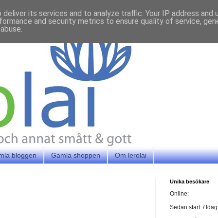
deliver its services and to analyze traffic. Your IP address and
formance and security metrics to ensure quality of service, ge
 abuse.
mla bloggen
Gamla shoppen
Om lerolai
Unika besökare
Online:
Sedan start:
/ Idag