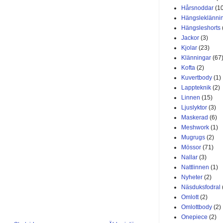
Hårsnoddar
(1
Hängsleklänni
Hängsleshorts
Jackor
(3)
Kjolar
(23)
Klänningar
(67
Kofta
(2)
Kuvertbody
(1)
Lappteknik
(2)
Linnen
(15)
Ljuslyktor
(3)
Maskerad
(6)
Meshwork
(1)
Mugrugs
(2)
Mössor
(71)
Nallar
(3)
Nattlinnen
(1)
Nyheter
(2)
Näsduksfodral
Omlott
(2)
Omlottbody
(2)
Onepiece
(2)