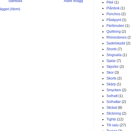
Startsida
Äldre inlägg
Piké
(1)
Plånbok
(1)
lägget (Atom)
Ponchos
(2)
Påskpynt
(1)
Pärlbroderi
(1)
Quiltning
(2)
Rhinestones
(2
Sadelskydd
(2)
Shorts
(7)
Singoalla
(1)
Sjalar
(7)
Skjortor
(2)
Skor
(3)
Skorts
(2)
Skärp
(1)
Smycken
(2)
Solhatt
(1)
Solhattar
(2)
Stickat
(8)
Stickning
(2)
Tights
(12)
Till salu
(27)
Tossor
(2)