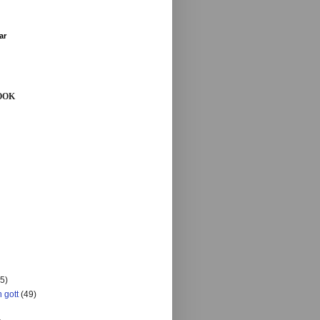
ar
OOK
5)
 gott
(49)