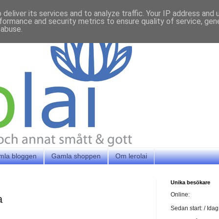
deliver its services and to analyze traffic. Your IP address and
formance and security metrics to ensure quality of service, ge
 abuse.
mla bloggen
Gamla shoppen
Om lerolai
Unika besökare
Online:
a
Sedan start:
/ Idag