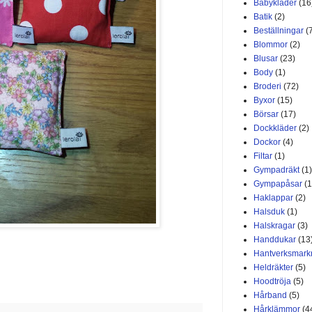
Babykläder
(16
Batik
(2)
Beställningar
(
Blommor
(2)
Blusar
(23)
Body
(1)
Broderi
(72)
Byxor
(15)
Börsar
(17)
Dockkläder
(2)
Dockor
(4)
Filtar
(1)
Gympadräkt
(1)
Gympapåsar
(1
Haklappar
(2)
Halsduk
(1)
Halskragar
(3)
Handdukar
(13
Hantverksmar
Heldräkter
(5)
Hoodtröja
(5)
Hårband
(5)
Hårklämmor
(4