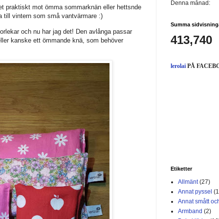
Denna månad:
ket praktiskt mot ömma sommarknän eller hettsnde
a till vintern som små vantvärmare :)
Summa sidvisning
torlekar och nu har jag det! Den avlånga passar
413,740
eller kanske ett ömmande knä, som behöver
lerolai
PÅ FACEB
Etiketter
Allmänt
(27)
Annat pyssel
(1
Annat smått och
Armband
(2)