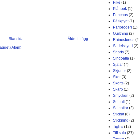
Piké
(1)
Plånbok
(1)
Ponchos
(2)
Påskpynt
(1)
Pärlbroderi
(1)
Quiltning
(2)
Startsida
Äldre inlägg
Rhinestones
(2
Sadelskydd
(2)
lägget (Atom)
Shorts
(7)
Singoalla
(1)
Sjalar
(7)
Skjortor
(2)
Skor
(3)
Skorts
(2)
Skärp
(1)
Smycken
(2)
Solhatt
(1)
Solhattar
(2)
Stickat
(8)
Stickning
(2)
Tights
(12)
Till salu
(27)
Tossor
(2)