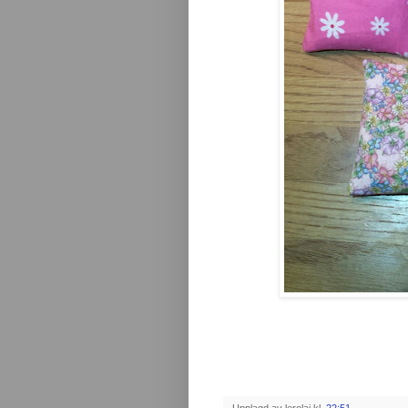
Upplagd av
lerolai
kl.
22:51