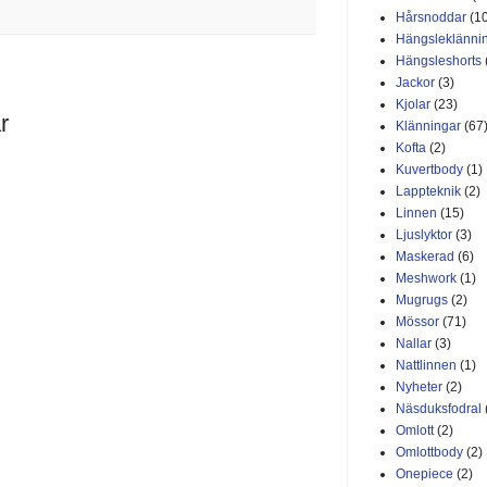
Hårsnoddar
(1
Hängsleklänni
Hängsleshorts
Jackor
(3)
Kjolar
(23)
r
Klänningar
(67
Kofta
(2)
Kuvertbody
(1)
Lappteknik
(2)
Linnen
(15)
Ljuslyktor
(3)
Maskerad
(6)
Meshwork
(1)
Mugrugs
(2)
Mössor
(71)
Nallar
(3)
Nattlinnen
(1)
Nyheter
(2)
Näsduksfodral
Omlott
(2)
Omlottbody
(2)
Onepiece
(2)