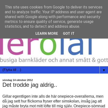
This site uses cookies from Google to deliver its services
and to analyze traffic. Your IP address and user-agent are
shared with Google along with performance and security
metrics to ensure quality of service, generate usage
statistics, and to detect and address abuse.
LEARN MORE
GOT IT
▼
söndag 14 oktober 2012
Det trodde jag aldrig..
Gillar egentligen inte alls de här onepiece-overallerna, men
då jag sett hur flickorna fryser efter simskolan, insåg jag att
jag måste bryta mot mitt löfte till mig själv. Onepiece-sömnad