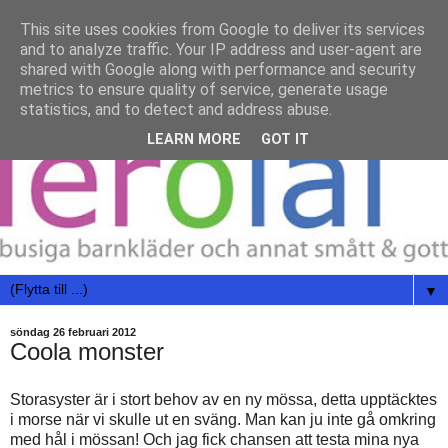
This site uses cookies from Google to deliver its services
and to analyze traffic. Your IP address and user-agent are
shared with Google along with performance and security
metrics to ensure quality of service, generate usage
statistics, and to detect and address abuse.
LEARN MORE
GOT IT
▼
söndag 26 februari 2012
Coola monster
Storasyster är i stort behov av en ny mössa, detta upptäcktes
i morse när vi skulle ut en sväng. Man kan ju inte gå omkring
med hål i mössan! Och jag fick chansen att testa mina nya