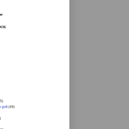
ar
OOK
5)
 gott
(49)
)