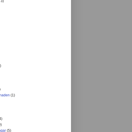
73)
)
)
knaden
(1)
4)
0)
ngar
(5)