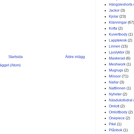
Hängsleshorts
Jackor
(3)
Kjolar
(23)
Klänningar
(67
Kofta
(2)
Kuvertbody
(1)
Lappteknik
(2)
Linnen
(15)
Ljuslyktor
(3)
Startsida
Äldre inlägg
Maskerad
(6)
Meshwork
(1)
lägget (Atom)
Mugrugs
(2)
Mössor
(71)
Nallar
(3)
Nattlinnen
(1)
Nyheter
(2)
Näsduksfodral
Omlott
(2)
Omlottbody
(2)
Onepiece
(2)
Piké
(1)
Plånbok
(1)