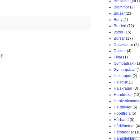
Beställningar
(
Blommor
(2)
Blusar
(23)
Body
(1)
Broderi
(72)
Byxor
(15)
Börsar
(17)
Dockkläder
(2)
Dockor
(4)
r
Filtar
(1)
Gympadräkt
(1)
Gympapåsar
(1
Haklappar
(2)
Halsduk
(1)
Halskragar
(3)
Handdukar
(13
Hantverksmar
Heldräkter
(5)
Hoodtröja
(5)
Hårband
(5)
Hårklämmor
(4
Hårsnoddar
(1
Hängsleklänni