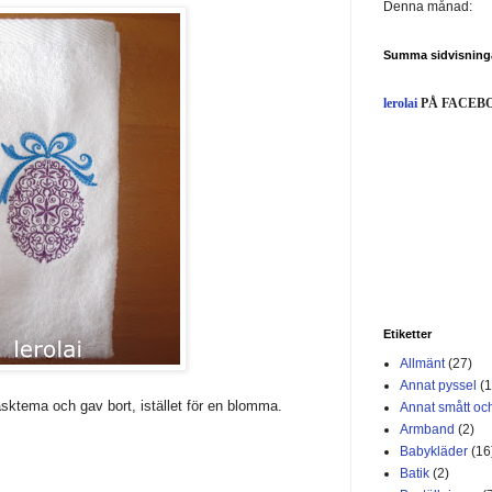
Denna månad:
Summa sidvisning
lerolai
PÅ FACEB
Etiketter
Allmänt
(27)
Annat pyssel
(1
ktema och gav bort, istället för en blomma.
Annat smått och
Armband
(2)
Babykläder
(16
Batik
(2)