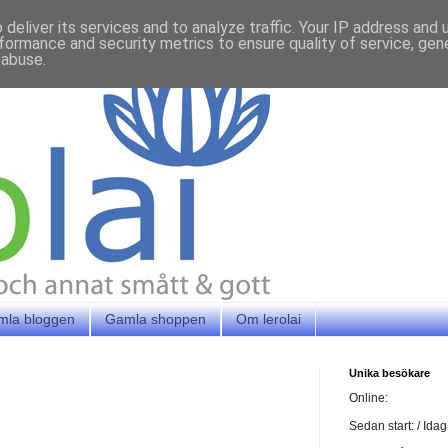
deliver its services and to analyze traffic. Your IP address and
formance and security metrics to ensure quality of service, ge
 abuse.
mla bloggen
Gamla shoppen
Om lerolai
Unika besökare
Online:
Sedan start:
/ Idag