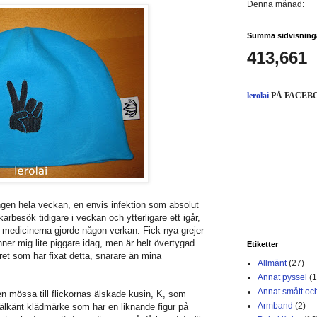
Denna månad:
Summa sidvisning
413,661
lerolai
PÅ FACEB
ängen hela veckan, en envis infektion som absolut
arbesök tidigare i veckan och ytterligare ett igår,
tt medicinerna gjorde någon verkan. Fick nya grejer
änner mig lite piggare idag, men är helt övertygad
Etiketter
ret som har fixat detta, snarare än mina
Allmänt
(27)
Annat pyssel
(1
Annat smått och
n mössa till flickornas älskade kusin, K, som
Armband
(2)
 välkänt klädmärke som har en liknande figur på