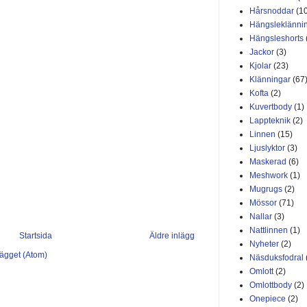
Hårsnoddar
(1
Hängsleklänni
Hängsleshorts
Jackor
(3)
Kjolar
(23)
Klänningar
(67
Kofta
(2)
Kuvertbody
(1)
Lappteknik
(2)
Linnen
(15)
Ljuslyktor
(3)
Maskerad
(6)
Meshwork
(1)
Mugrugs
(2)
Mössor
(71)
Nallar
(3)
Nattlinnen
(1)
Startsida
Äldre inlägg
Nyheter
(2)
lägget (Atom)
Näsduksfodral
Omlott
(2)
Omlottbody
(2)
Onepiece
(2)