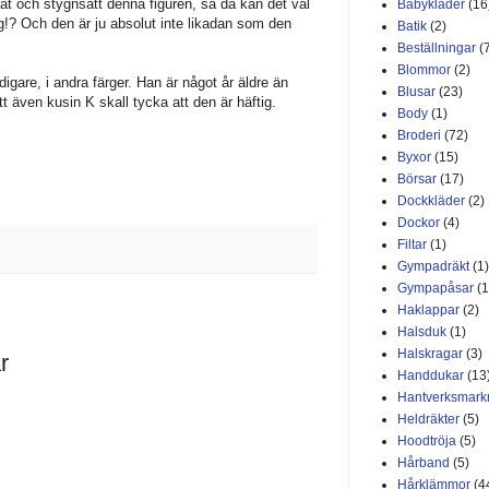
tat och stygnsatt denna figuren, så då kan det väl
Babykläder
(16
g!? Och den är ju absolut inte likadan som den
Batik
(2)
Beställningar
(
Blommor
(2)
idigare, i andra färger. Han är något år äldre än
Blusar
(23)
tt även kusin K skall tycka att den är häftig.
Body
(1)
Broderi
(72)
Byxor
(15)
Börsar
(17)
Dockkläder
(2)
Dockor
(4)
Filtar
(1)
Gympadräkt
(1)
Gympapåsar
(1
Haklappar
(2)
Halsduk
(1)
Halskragar
(3)
r
Handdukar
(13
Hantverksmar
Heldräkter
(5)
Hoodtröja
(5)
Hårband
(5)
Hårklämmor
(4