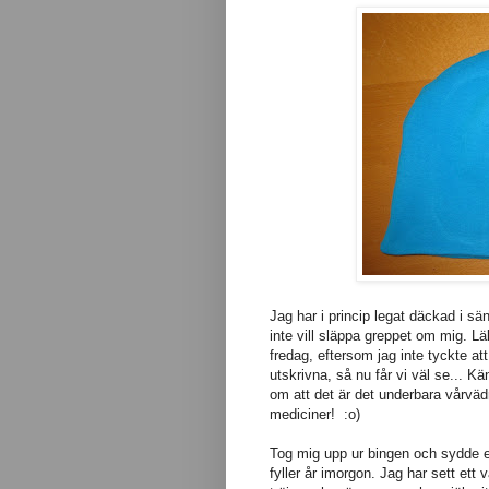
Jag har i princip legat däckad i s
inte vill släppa greppet om mig. Läk
fredag, eftersom jag inte tyckte a
utskrivna, så nu får vi väl se... K
om att det är det underbara vårväd
mediciner! :o)
Tog mig upp ur bingen och sydde e
fyller år imorgon. Jag har sett ett