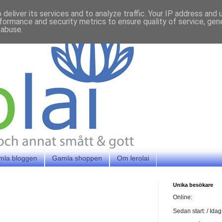
deliver its services and to analyze traffic. Your IP address and
formance and security metrics to ensure quality of service, ge
 abuse.
mla bloggen
Gamla shoppen
Om lerolai
Unika besökare
Online:
Sedan start:
/ Idag