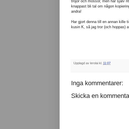
tröjor och mössor, men har själv ri
knappast bli tal om någon kopierin
andra!
Har gjort denna till en annan kille t
kusin K, så jag tror (och hoppas) a
Upplagd av
lerolai
kl.
11:07
Inga kommentarer:
Skicka en kommenta