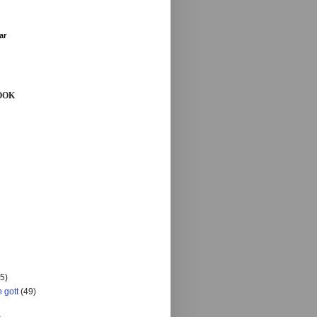
ar
OOK
5)
 gott
(49)