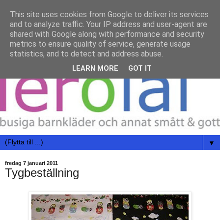
This site uses cookies from Google to deliver its services
and to analyze traffic. Your IP address and user-agent are
shared with Google along with performance and security
metrics to ensure quality of service, generate usage
statistics, and to detect and address abuse.
LEARN MORE
GOT IT
▼
fredag 7 januari 2011
Tygbeställning