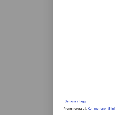
Senaste inlägg
Prenumerera på:
Kommentarer till in