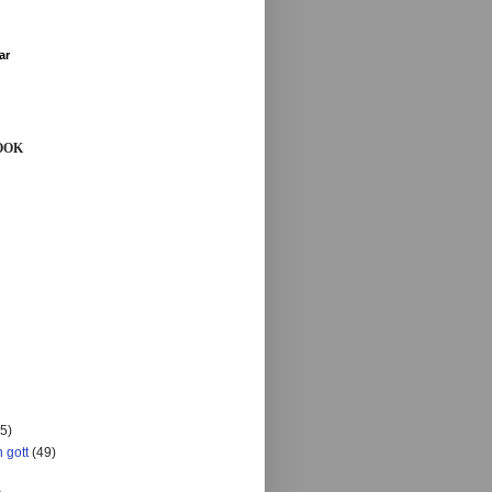
ar
OOK
5)
 gott
(49)