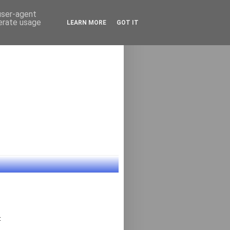
 user-agent
nerate usage
LEARN MORE
GOT IT
: