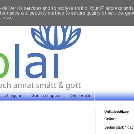
deliver its services and to analyze traffic. Your IP address and
formance and security metrics to ensure quality of service, ge
 abuse.
mla bloggen
Gamla shoppen
Om lerolai
Unika besökare
Online:
Sedan start:
/ Idag