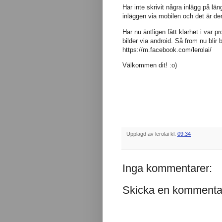
Har inte skrivit några inlägg på lä
inläggen via mobilen och det är den
Har nu äntligen fått klarhet i var pr
bilder via android. Så from nu blir 
https://m.facebook.com/lerolai/
Välkommen dit! :o)
Upplagd av
lerolai
kl.
09:34
Inga kommentarer:
Skicka en kommenta