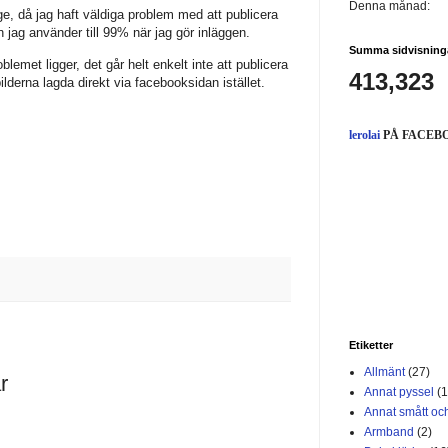
Denna månad:
nge, då jag haft väldiga problem med att publicera
 jag använder till 99% när jag gör inläggen.
Summa sidvisning
oblemet ligger, det går helt enkelt inte att publicera
413,323
bilderna lagda direkt via facebooksidan istället.
lerolai
PÅ FACEB
Etiketter
Allmänt
(27)
r
Annat pyssel
(1
Annat smått och
Armband
(2)