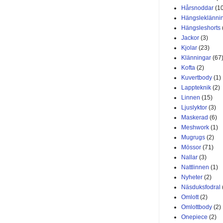
Hårsnoddar
(1
Hängsleklänni
Hängsleshorts
Jackor
(3)
Kjolar
(23)
Klänningar
(67
Kofta
(2)
Kuvertbody
(1)
Lappteknik
(2)
Linnen
(15)
Ljuslyktor
(3)
Maskerad
(6)
Meshwork
(1)
Mugrugs
(2)
Mössor
(71)
Nallar
(3)
Nattlinnen
(1)
Nyheter
(2)
Näsduksfodral
Omlott
(2)
Omlottbody
(2)
Onepiece
(2)