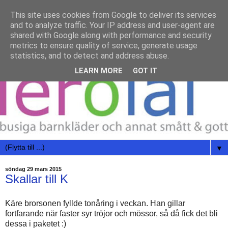
This site uses cookies from Google to deliver its services
and to analyze traffic. Your IP address and user-agent are
shared with Google along with performance and security
metrics to ensure quality of service, generate usage
statistics, and to detect and address abuse.
LEARN MORE
GOT IT
▼
söndag 29 mars 2015
Skallar till K
Käre brorsonen fyllde tonåring i veckan. Han gillar
fortfarande när faster syr tröjor och mössor, så då fick det bli
dessa i paketet :)