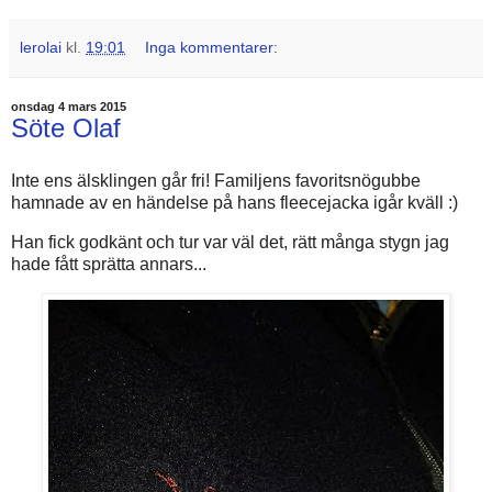
lerolai
kl.
19:01
Inga kommentarer:
onsdag 4 mars 2015
Söte Olaf
Inte ens älsklingen går fri! Familjens favoritsnögubbe
hamnade av en händelse på hans fleecejacka igår kväll :)
Han fick godkänt och tur var väl det, rätt många stygn jag
hade fått sprätta annars...