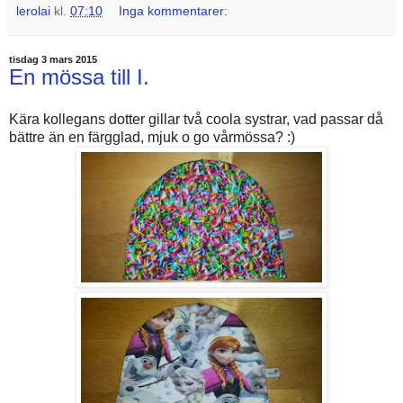
lerolai
kl.
07:10
Inga kommentarer:
tisdag 3 mars 2015
En mössa till I.
Kära kollegans dotter gillar två coola systrar, vad passar då
bättre än en färgglad, mjuk o go vårmössa? :)