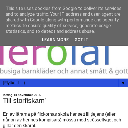
This site uses cookies from Google to deliver its services
and to analyze traffic. Your IP address and user-agent are
shared with Google along with performance and security
metrics to ensure quality of service, generate usage
statistics, and to detect and address abuse.
LEARN MORE
GOT IT
▼
lördag 14 november 2015
Till storfiskarn'
En av lärarna på flickornas skola har sett lilltjejens (eller
någon av hennes kompisars) mössa med strösseltyget och
gillar den skarpt.