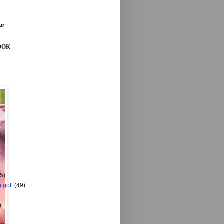
ar
OOK
5)
 gott
(49)
)