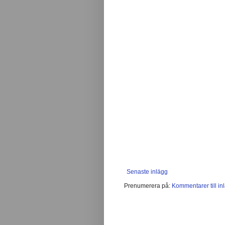
Senaste inlägg
Prenumerera på:
Kommentarer till in