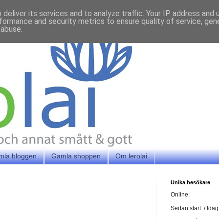
deliver its services and to analyze traffic. Your IP address and
formance and security metrics to ensure quality of service, ge
 abuse.
mla bloggen
Gamla shoppen
Om lerolai
Unika besökare
Online:
Sedan start:
/ Idag