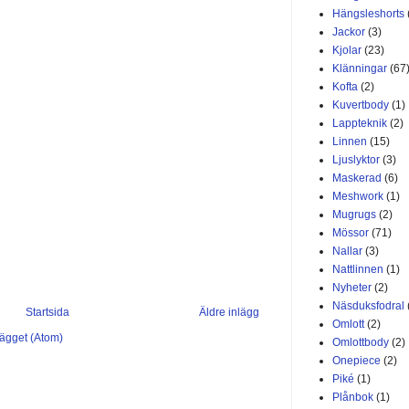
Hängsleshorts
Jackor
(3)
Kjolar
(23)
Klänningar
(67
Kofta
(2)
Kuvertbody
(1)
Lappteknik
(2)
Linnen
(15)
Ljuslyktor
(3)
Maskerad
(6)
Meshwork
(1)
Mugrugs
(2)
Mössor
(71)
Nallar
(3)
Nattlinnen
(1)
Nyheter
(2)
Näsduksfodral
Startsida
Äldre inlägg
Omlott
(2)
lägget (Atom)
Omlottbody
(2)
Onepiece
(2)
Piké
(1)
Plånbok
(1)