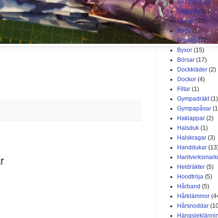
Beställningar
(
Blommor
(2)
Blusar
(23)
Body
(1)
Broderi
(72)
Byxor
(15)
Börsar
(17)
Dockkläder
(2)
Dockor
(4)
Filtar
(1)
Gympadräkt
(1)
Gympapåsar
(1
Haklappar
(2)
Halsduk
(1)
Halskragar
(3)
Handdukar
(13
Hantverksmar
r
Heldräkter
(5)
Hoodtröja
(5)
Hårband
(5)
Hårklämmor
(4
Hårsnoddar
(1
Hängsleklänni