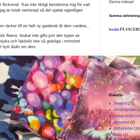
Denna månad:
för flickorna! Kan inte riktigt bestämma mig för vad
ag är totalt nerröstad så det spelar egentligen
Summa sidvisning
5m räcker till en helt ny garderob åt dem vardera...
lerolai
PÅ FACEB
sk fleece, brukar inte gilla just den typen av
juka och faktiskt inte så gräsliga i mönstret
lart bytt åsikt om dem.
Etiketter
Allmänt
(27)
Annat pyssel
(1
Annat smått och
Armband
(2)
Babykläder
(16
Batik
(2)