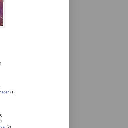
73)
)
)
knaden
(1)
4)
0)
ngar
(5)