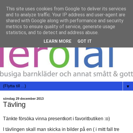
This site uses cookies from Google to deliver its services
and to analyze traffic. Your IP address and user-agent are
shared with Google along with performance and security
metrics to ensure quality of service, generate usage
statistics, and to detect and address abuse.
LEARN MORE
GOT IT
▼
söndag 29 december 2013
Tävling
Tänkte försöka vinna presentkort i favoritbutiken :o)
I tävlingen skall man skicka in bilder på en ( i mitt fall tre