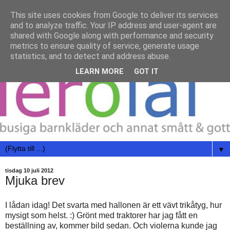
This site uses cookies from Google to deliver its services
and to analyze traffic. Your IP address and user-agent are
shared with Google along with performance and security
metrics to ensure quality of service, generate usage
statistics, and to detect and address abuse.
LEARN MORE
GOT IT
▼
tisdag 10 juli 2012
Mjuka brev
I lådan idag! Det svarta med hallonen är ett vävt trikåtyg, hur
mysigt som helst. :) Grönt med traktorer har jag fått en
beställning av, kommer bild sedan. Och violerna kunde jag