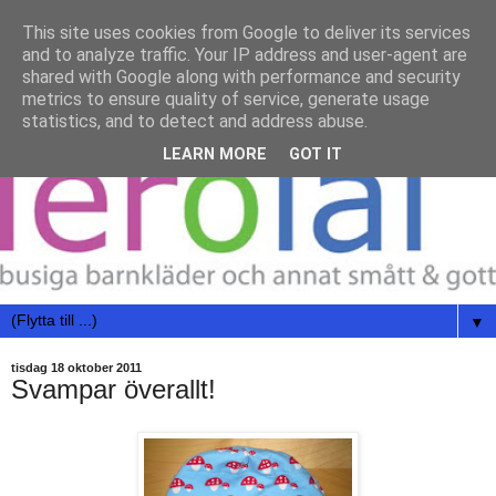
This site uses cookies from Google to deliver its services
and to analyze traffic. Your IP address and user-agent are
shared with Google along with performance and security
metrics to ensure quality of service, generate usage
statistics, and to detect and address abuse.
LEARN MORE
GOT IT
▼
tisdag 18 oktober 2011
Svampar överallt!