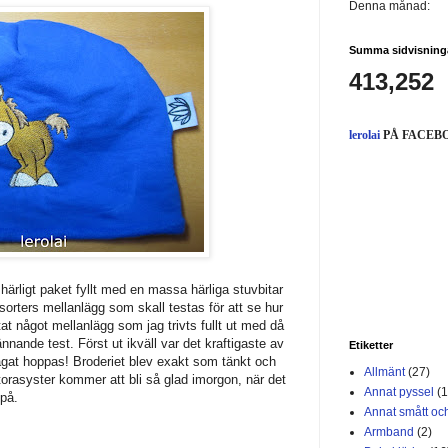
Denna månad:
Summa sidvisning
413,252
lerolai
PÅ FACEB
t härligt paket fyllt med en massa härliga stuvbitar
 sorters mellanlägg som skall testas för att se hur
ittat något mellanlägg som jag trivts fullt ut med då
pännande test. Först ut ikväll var det kraftigaste av
Etiketter
vågat hoppas! Broderiet blev exakt som tänkt och
Allmänt
(27)
 Storasyster kommer att bli så glad imorgon, när det
Annat pyssel
(1
 på.
Annat smått och
Armband
(2)