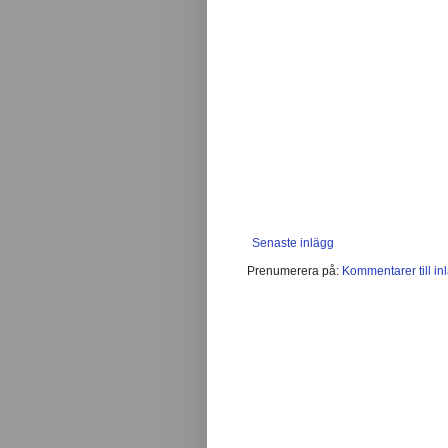
Senaste inlägg
Prenumerera på:
Kommentarer till in