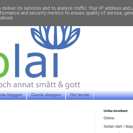
deliver its services and to analyze traffic. Your IP address and
formance and security metrics to ensure quality of service, ge
 abuse.
mla bloggen
Gamla shoppen
Om lerolai
Unika besökare
Online:
Sedan start:
/ Idag