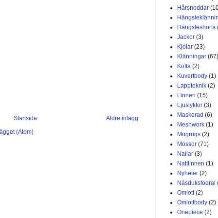
Hårsnoddar
(1
Hängsleklänni
Hängsleshorts
Jackor
(3)
Kjolar
(23)
Klänningar
(67
Kofta
(2)
Kuvertbody
(1)
Lappteknik
(2)
Linnen
(15)
Ljuslyktor
(3)
Maskerad
(6)
Startsida
Äldre inlägg
Meshwork
(1)
lägget (Atom)
Mugrugs
(2)
Mössor
(71)
Nallar
(3)
Nattlinnen
(1)
Nyheter
(2)
Näsduksfodral
Omlott
(2)
Omlottbody
(2)
Onepiece
(2)