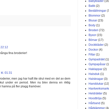
Babykläder
(16
Batik
(2)
Beställningar
(
Blommor
(2)
Blusar
(23)
Body
(1)
Broderi
(72)
Byxor
(15)
Börsar
(17)
Dockkläder
(2)
. 22:12
Dockor
(4)
 många fina broderier!
Filtar
(1)
Gympadräkt
(1)
Gympapåsar
(1
Haklappar
(2)
 kl. 01:31
Halsduk
(1)
roderier, men jag har haft lite strul med en del av dem
Halskragar
(3)
å kul under en period. Men nu blev denna en riktig
Handdukar
(13
r hamna på fler plagg framöver.
Hantverksmar
Heldräkter
(5)
Hoodtröja
(5)
Hårband
(5)
Hårklämmor
(4