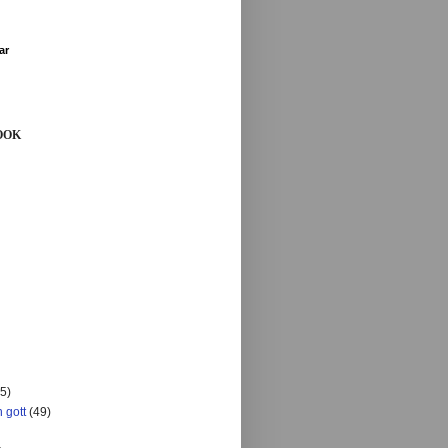
ar
OOK
5)
 gott
(49)